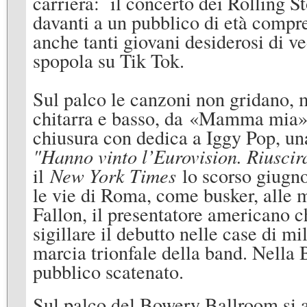
carriera: il concerto dei Rolling St
davanti a un pubblico di età compre
anche tanti giovani desiderosi di v
spopola su Tik Tok.
Sul palco le canzoni non gridano, 
chitarra e basso, da «Mamma mia» i
chiusura con dedica a Iggy Pop, una 
"Hanno vinto l’Eurovision. Riusci
il
New York Times
lo scorso giugno
le vie di Roma, come busker, alle 
Fallon, il presentatore americano c
sigillare il debutto nelle case di mil
marcia trionfale della band. Nella 
pubblico scatenato.
Sul palco del Bowery Ballroom si a