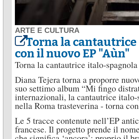
ARTE E CULTURA
Torna la cantautrice
con il nuovo EP "Aùn"
Torna la cantautrice italo-spagnol
Diana Tejera torna a proporre nuove
suo settimo album “Mi fingo distra
internazionali, la cantautrice ital
nella Roma trasteverina - torna con
Le 5 tracce contenute nell’EP anti
francese. Il progetto prende il no
che significa ‘ancora’; proprio il 