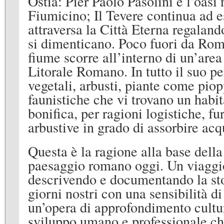
Ostia: Pier Paolo Pasolini e l’oasi
Fiumicino; Il Tevere continua ad 
attraversa la Città Eterna regaland
si dimenticano. Poco fuori da Rom
fiume scorre all’interno di un’area
Litorale Romano. In tutto il suo p
vegetali, arbusti, piante come piop
faunistiche che vi trovano un habi
bonifica, per ragioni logistiche, f
arbustive in grado di assorbire ac
Questa è la ragione alla base della 
paesaggio romano oggi. Un viaggio
descrivendo e documentando la stor
giorni nostri con una sensibilità d
un’opera di approfondimento cultur
sviluppo umano e professionale ch