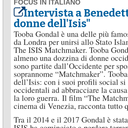
FOCUS IN ITALIANO
Intervista a Benedett
donne dell'Isis"
Tooba Gondal è una delle più famos
da Londra per unirsi allo Stato Is
The ISIS Matchmaker. Tooba Gondal 
almeno una dozzina di donne occide
sono partite dall’Occidente per sposa
soprannome “Matchmaker”. Tooba Go
dell’Isis: con i suoi profili social
occidentali ad abbracciare la causa 
la loro guerra. Il film “The Matchm
cinema di Venezia, racconta tutto 
Tra il 2014 e il 2017 Gondal è stat
ISIS ha cominciato a perdere terren